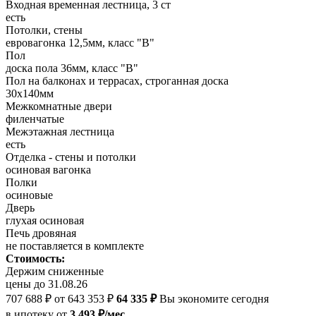
Входная временная лестница, 3 ст
есть
Потолки, стены
евровагонка 12,5мм, класс "В"
Пол
доска пола 36мм, класс "B"
Пол на балконах и террасах, строганная доска
30х140мм
Межкомнатные двери
филенчатые
Межэтажная лестница
есть
Отделка - стены и потолки
осиновая вагонка
Полки
осиновые
Дверь
глухая осиновая
Печь дровяная
не поставляется в комплекте
Стоимость:
Держим сниженные
цены до 31.08.26
707 688 ₽
от 643 353 ₽
64 335 ₽
Вы экономите сегодня
в ипотеку
от
3 493 ₽/мес.