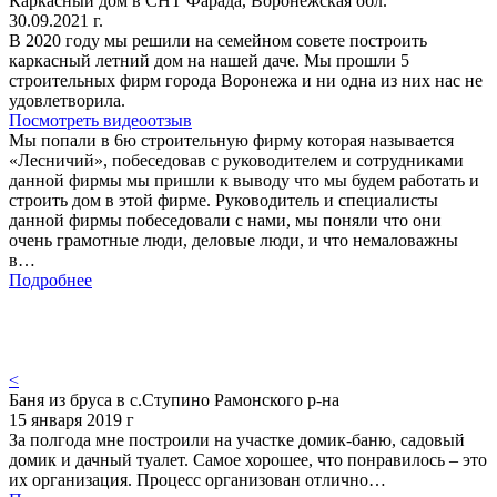
Каркасный дом в СНТ Фарада, Воронежская обл.
30.09.2021 г.
В 2020 году мы решили на семейном совете построить
каркасный летний дом на нашей даче. Мы прошли 5
строительных фирм города Воронежа и ни одна из них нас не
удовлетворила.
Посмотреть видеоотзыв
Мы попали в 6ю строительную фирму которая называется
«Лесничий», побеседовав с руководителем и сотрудниками
данной фирмы мы пришли к выводу что мы будем работать и
строить дом в этой фирме. Руководитель и специалисты
данной фирмы побеседовали с нами, мы поняли что они
очень грамотные люди, деловые люди, и что немаловажны
в…
Подробнее
<
Баня из бруса в с.Ступино Рамонского р-на
15 января 2019 г
За полгода мне построили на участке домик-баню, садовый
домик и дачный туалет. Самое хорошее, что понравилось – это
их организация. Процесс организован отлично…