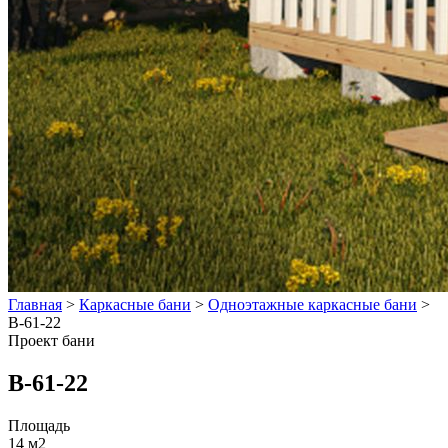
Главная
>
Каркасные бани
>
Одноэтажные каркасные бани
>
B-61-22
Проект бани
B-61-22
Площадь
14 м2