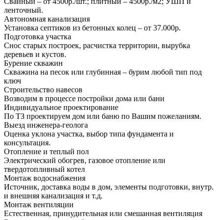
Свайный – от 4500р./шт.; плитный – 4500р./м2; УШП и
ленточный.
Автономная канализация
Установка септиков из бетонных колец – от 37.000р.
Подготовка участка
Снос старых построек, расчистка территории, вырубка
деревьев и кустов.
Бурение скважин
Скважина на песок или глубинная – бурим любой тип под
ключ
Строительство навесов
Возводим в процессе постройки дома или бани
Индивидуальное проектирование
По ТЗ проектируем дом или баню по Вашим пожеланиям.
Выезд инженера-геолога
Оценка уклона участка, выбор типа фундамента и
консультация.
Отопление и теплый пол
Электрический обогрев, газовое отопление или
твердотопливный котел
Монтаж водоснабжения
Источник, доставка воды в дом, элементы подготовки, внутр.
и внешняя канализация и т.д.
Монтаж вентиляции
Естественная, принудительная или смешанная вентиляция