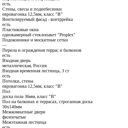
есть
Стены, свесы и поднебесники
евровагонка 12,5мм, класс "В"
Вентилируемый фасад - контррейка
есть
Пластиковые окна
однокамерный стеклопакет "Proplex"
Подоконники и москитные сетки
—
Перила и ограждения террас и балконов
есть
Входная дверь
металлическая, Россия
Входная временная лестница, 3 ст
есть
Потолки, стены
евровагонка 12,5мм, класс "В"
Пол
доска пола 36мм, класс "B"
Пол на балконах и террасах, строганная доска
30х140мм
Межкомнатные двери
филенчатые
Межэтажная лестница
есть