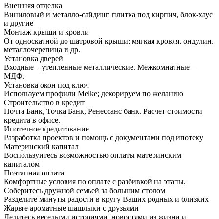
Внешняя отделка
Виниловый и металло-сайдинг, плитка под кирпич, блок-хаус
и другие
Монтаж крыши и кровли
От односкатной до шатровой крыши; мягкая кровля, ондулин,
металлочерепица и др.
Установка дверей
Входные – утепленные металлические. Межкомнатные –
МДФ.
Установка окон под ключ
Используем профили Melke; декорируем по желанию
Строительство в кредит
Почта Банк, Точка Банк, Ренессанс банк. Расчет стоимости
кредита в офисе.
Ипотечное кредитование
Разработка проектов и помощь с документами под ипотеку
Материнский капитал
Воспользуйтесь возможностью оплаты материнским
капиталом
Поэтапная оплата
Комфортные условия по оплате с разбивкой на этапы.
Соберитесь дружной семьей за большим столом
Разделите минуты радости в кругу Ваших родных и близких
Жарьте ароматные шашлыки с друзьями
Делитесь веселыми историями, новостями из жизни и