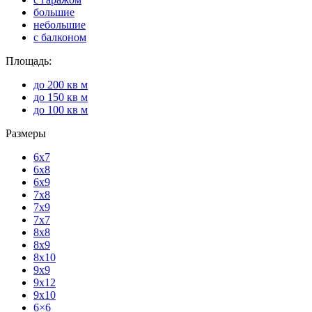
большие
небольшие
с балконом
Площадь:
до 200 кв м
до 150 кв м
до 100 кв м
Размеры
6x7
6x8
6x9
7x8
7x9
7x7
8x8
8x9
8x10
9x9
9x12
9x10
6×6