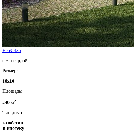
Н-69-335
с мансардой
Размер:
16x10
Площадь:
2
240 м
Тип дома:
газобетон
В ипотеку