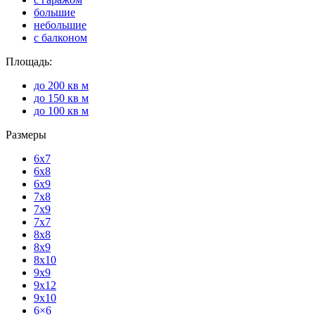
большие
небольшие
с балконом
Площадь:
до 200 кв м
до 150 кв м
до 100 кв м
Размеры
6x7
6x8
6x9
7x8
7x9
7x7
8x8
8x9
8x10
9x9
9x12
9x10
6×6