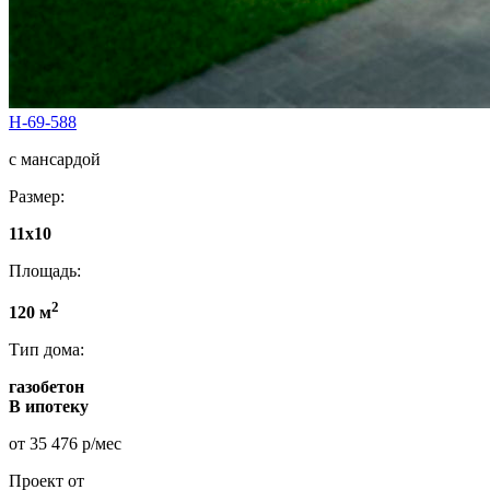
Н-69-588
с мансардой
Размер:
11х10
Площадь:
2
120 м
Тип дома:
газобетон
В ипотеку
от 35 476 р/мес
Проект от