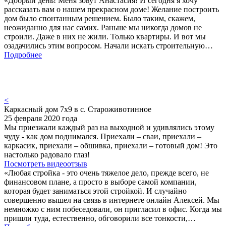
«Добрый день! Меня зовут Анастасия! И сегодня я хочу
рассказать вам о нашем прекрасном доме! Желание построить
дом было спонтанным решением. Было таким, скажем,
неожиданно для нас самих. Раньше мы никогда домов не
строили. Даже в них не жили. Только квартиры. И вот мы
озадачились этим вопросом. Начали искать строительную…
Подробнее
<
Каркасный дом 7х9 в с. Староживотинное
25 февраля 2020 года
Мы приезжали каждый раз на выходной и удивлялись этому
чуду - как дом поднимался. Приехали – сваи, приехали –
каркасик, приехали – обшивка, приехали – готовый дом! Это
настолько радовало глаз!
Посмотреть видеоотзыв
«Любая стройка - это очень тяжелое дело, прежде всего, не
финансовом плане, а просто в выборе самой компании,
которая будет заниматься этой стройкой. И случайно
совершенно вышел на связь в интернете онлайн Алексей. Мы
немножко с ним побеседовали, он пригласил в офис. Когда мы
пришли туда, естественно, обговорили все тонкости,…