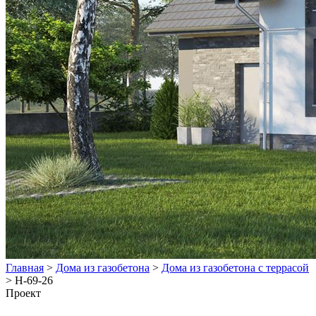
Главная
>
Дома из газобетона
>
Дома из газобетона с террасой
>
Н-69-26
Проект