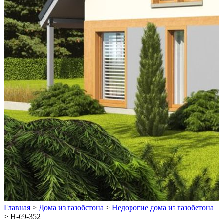
Главная
>
Дома из газобетона
>
Недорогие дома из газобетона
>
Н-69-352