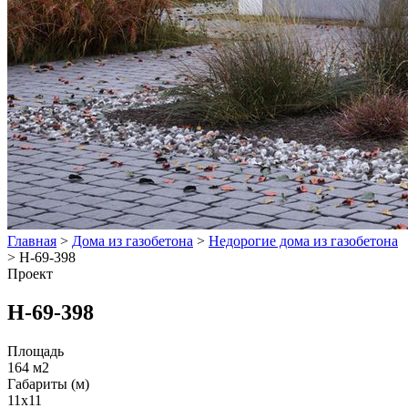
Главная
>
Дома из газобетона
>
Недорогие дома из газобетона
>
Н-69-398
Проект
Н-69-398
Площадь
164 м2
Габариты (м)
11x11