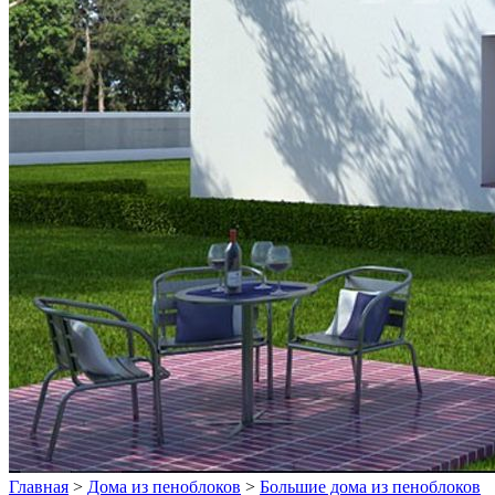
Главная
>
Дома из пеноблоков
>
Большие дома из пеноблоков