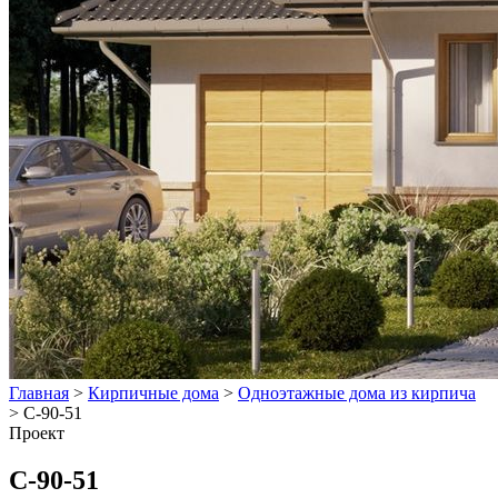
Главная
>
Кирпичные дома
>
Одноэтажные дома из кирпича
>
С-90-51
Проект
С-90-51