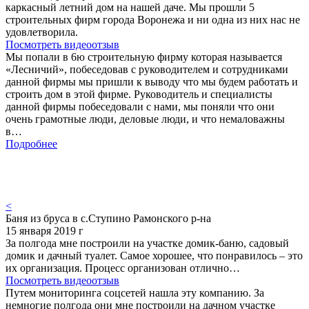
каркасный летний дом на нашей даче. Мы прошли 5
строительных фирм города Воронежа и ни одна из них нас не
удовлетворила.
Посмотреть видеоотзыв
Мы попали в 6ю строительную фирму которая называется
«Лесничий», побеседовав с руководителем и сотрудниками
данной фирмы мы пришли к выводу что мы будем работать и
строить дом в этой фирме. Руководитель и специалисты
данной фирмы побеседовали с нами, мы поняли что они
очень грамотные люди, деловые люди, и что немаловажны
в…
Подробнее
<
Баня из бруса в с.Ступино Рамонского р-на
15 января 2019 г
За полгода мне построили на участке домик-баню, садовый
домик и дачный туалет. Самое хорошее, что понравилось – это
их организация. Процесс организован отлично…
Посмотреть видеоотзыв
Путем мониторинга соцсетей нашла эту компанию. За
немногие полгода они мне построили на дачном участке