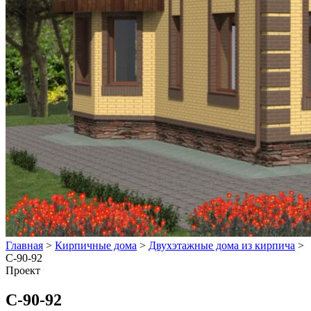
Главная
>
Кирпичные дома
>
Двухэтажные дома из кирпича
>
С-90-92
Проект
С-90-92