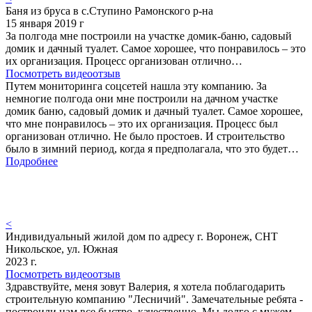
Баня из бруса в с.Ступино Рамонского р-на
15 января 2019 г
За полгода мне построили на участке домик-баню, садовый
домик и дачный туалет. Самое хорошее, что понравилось – это
их организация. Процесс организован отлично…
Посмотреть видеоотзыв
Путем мониторинга соцсетей нашла эту компанию. За
немногие полгода они мне построили на дачном участке
домик баню, садовый домик и дачный туалет. Самое хорошее,
что мне понравилось – это их организация. Процесс был
организован отлично. Не было простоев. И строительство
было в зимний период, когда я предполагала, что это будет…
Подробнее
<
Индивидуальный жилой дом по адресу г. Воронеж, СНТ
Никольское, ул. Южная
2023 г.
Посмотреть видеоотзыв
Здравствуйте, меня зовут Валерия, я хотела поблагодарить
строительную компанию "Лесничий". Замечательные ребята -
построили нам все быстро, качественно. Мы долго с мужем