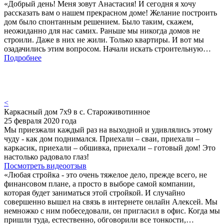
«Добрый день! Меня зовут Анастасия! И сегодня я хочу
рассказать вам о нашем прекрасном доме! Желание построить
дом было спонтанным решением. Было таким, скажем,
неожиданно для нас самих. Раньше мы никогда домов не
строили. Даже в них не жили. Только квартиры. И вот мы
озадачились этим вопросом. Начали искать строительную…
Подробнее
<
Каркасный дом 7х9 в с. Староживотинное
25 февраля 2020 года
Мы приезжали каждый раз на выходной и удивлялись этому
чуду - как дом поднимался. Приехали – сваи, приехали –
каркасик, приехали – обшивка, приехали – готовый дом! Это
настолько радовало глаз!
Посмотреть видеоотзыв
«Любая стройка - это очень тяжелое дело, прежде всего, не
финансовом плане, а просто в выборе самой компании,
которая будет заниматься этой стройкой. И случайно
совершенно вышел на связь в интернете онлайн Алексей. Мы
немножко с ним побеседовали, он пригласил в офис. Когда мы
пришли туда, естественно, обговорили все тонкости,…