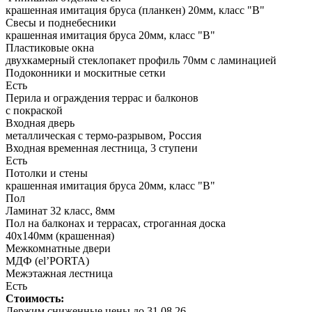
крашенная имитация бруса (планкен) 20мм, класс "В"
Свесы и поднебесники
крашенная имитация бруса 20мм, класс "В"
Пластиковые окна
двухкамерный стеклопакет профиль 70мм с ламинацией
Подоконники и москитные сетки
Есть
Перила и ограждения террас и балконов
с покраской
Входная дверь
металлическая с термо-разрывом, Россия
Входная временная лестница, 3 ступени
Есть
Потолки и стены
крашенная имитация бруса 20мм, класс "В"
Пол
Ламинат 32 класс, 8мм
Пол на балконах и террасах, строганная доска
40х140мм (крашенная)
Межкомнатные двери
МДФ (el’PORTA)
Межэтажная лестница
Есть
Стоимость:
Держим сниженные цены до 31.08.26