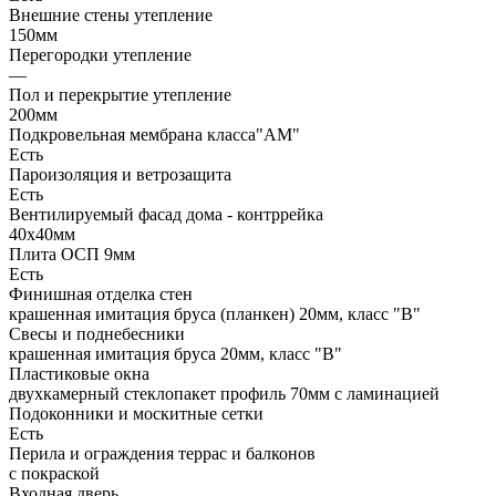
Внешние стены утепление
150мм
Перегородки утепление
—
Пол и перекрытие утепление
200мм
Подкровельная мембрана класса"АМ"
Есть
Пароизоляция и ветрозащита
Есть
Вентилируемый фасад дома - контррейка
40х40мм
Плита ОСП 9мм
Есть
Финишная отделка стен
крашенная имитация бруса (планкен) 20мм, класс "В"
Свесы и поднебесники
крашенная имитация бруса 20мм, класс "В"
Пластиковые окна
двухкамерный стеклопакет профиль 70мм с ламинацией
Подоконники и москитные сетки
Есть
Перила и ограждения террас и балконов
с покраской
Входная дверь