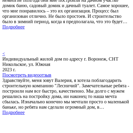
немногие полгода они мне построили на дачном участке
домик баню, садовый домик и дачный туалет. Самое хорошее,
что мне понравилось – это их организация. Процесс был
организован отлично. Не было простоев. И строительство
было в зимний период, когда я предполагала, что это будет…
Подробнее
<
Индивидуальный жилой дом по адресу г. Воронеж, СНТ
Никольское, ул. Южная
2023 г.
Посмотреть видеоотзыв
Здравствуйте, меня зовут Валерия, я хотела поблагодарить
строительную компанию "Лесничий". Замечательные ребята -
построили нам все быстро, качественно. Мы долго с мужем
решались на постройку дома, ии наконец то наша мечта
сбылась. Изначально конечно мы мечтали просто о маленькой
баньке, но ребята нам сделали огромный дом, в…
Подробнее