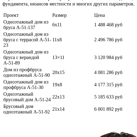
фундамента, нюансов местности и многих других параметров.
Проект
Размер
Цена
Одноэтажный дом из
6х11
1 488 468 руб
бруса А-51-137
Одноэтажный дом из
бруса с террасой А-51-
11х8
2 496 786 руб
23
Одноэтажный дом из
бруса с верандой
13×11
3 120 984 руб
А-51-89
Дом из профбруса
20х15
4 081 286 руб
одноэтажный А-51-90
Одноэтажный дом из
19х8
4 177 315 руб
профбруса А-51-30
Одноэтажный
22х13
5 185 633 руб
брусовый дом А-51-24
Брусовый дом
21х14
6 001 892 руб
одноэтажный А-51-92