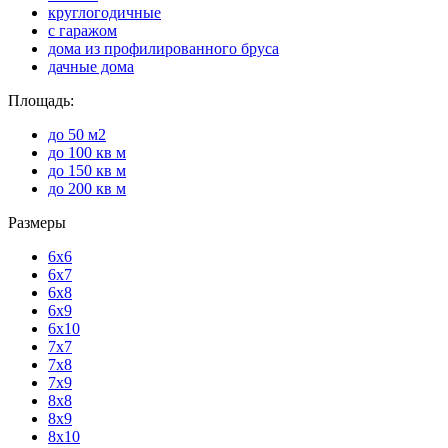
круглогодичные
с гаражом
дома из профилированного бруса
дачные дома
Площадь:
до 50 м2
до 100 кв м
до 150 кв м
до 200 кв м
Размеры
6x6
6x7
6x8
6x9
6x10
7x7
7x8
7x9
8x8
8x9
8x10