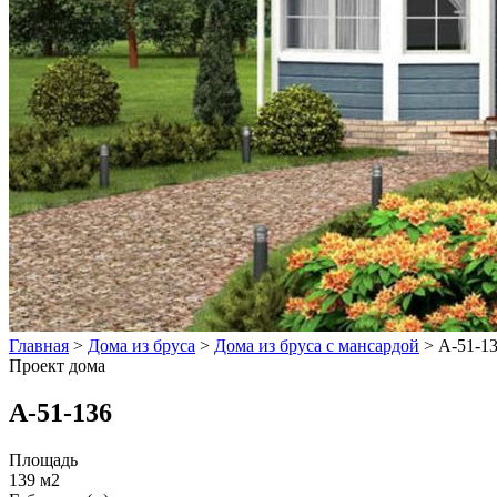
Главная
>
Дома из бруса
>
Дома из бруса с мансардой
>
А-51-1
Проект дома
А-51-136
Площадь
139 м2