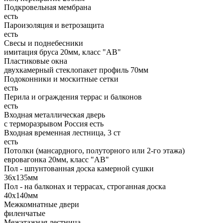
Подкровельная мембрана
есть
Пароизоляция и ветрозащита
есть
Свесы и поднебесники
имитация бруса 20мм, класс "АВ"
Пластиковые окна
двухкамерный стеклопакет профиль 70мм
Подоконники и москитные сетки
есть
Перила и ограждения террас и балконов
есть
Входная металлическая дверь
с терморазрывом Россия есть
Входная временная лестница, 3 ст
есть
Потолки (мансардного, полуторного или 2-го этажа)
евровагонка 20мм, класс "АВ"
Пол - шпунтованная доска камерной сушки
36х135мм
Пол - на балконах и террасах, строганная доска
40х140мм
Межкомнатные двери
филенчатые
Межэтажная лестница