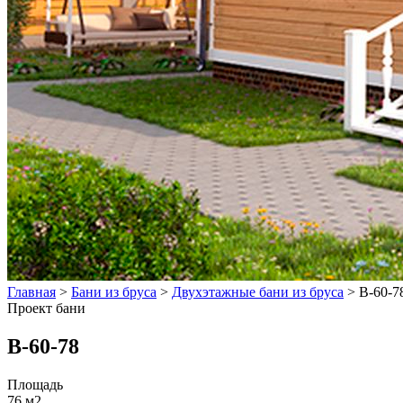
Главная
>
Бани из бруса
>
Двухэтажные бани из бруса
>
B-60-7
Проект бани
B-60-78
Площадь
76 м2