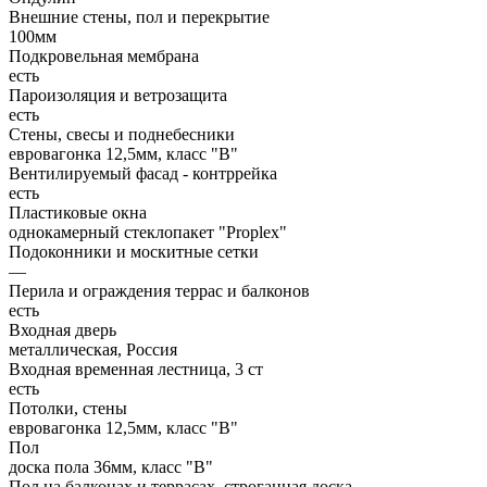
Внешние стены, пол и перекрытие
100мм
Подкровельная мембрана
есть
Пароизоляция и ветрозащита
есть
Стены, свесы и поднебесники
евровагонка 12,5мм, класс "В"
Вентилируемый фасад - контррейка
есть
Пластиковые окна
однокамерный стеклопакет "Proplex"
Подоконники и москитные сетки
—
Перила и ограждения террас и балконов
есть
Входная дверь
металлическая, Россия
Входная временная лестница, 3 ст
есть
Потолки, стены
евровагонка 12,5мм, класс "В"
Пол
доска пола 36мм, класс "B"
Пол на балконах и террасах, строганная доска