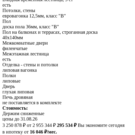
есть
Потолки, стены
евровагонка 12,5мм, класс "В"
Пол
доска пола 36мм, класс "B"
Пол на балконах и террасах, строганная доска
40х140мм
Межкомнатные двери
филенчатые
Межэтажная лестница
есть
Отделка - стены и потолки
липовая вагонка
Полки
липовые
Дверь
глухая липовая
Печь дровяная
не поставляется в комплекте
Стоимость:
Держим сниженные
цены до 31.08.26
3 250 878 ₽
от 2 955 344 ₽
295 534 ₽
Вы экономите сегодня
в ипотеку
от
16 046 ₽/мес.