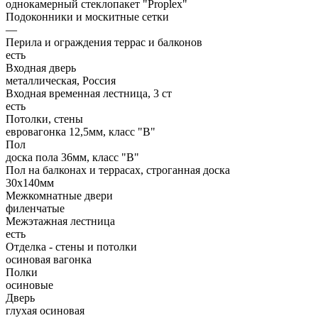
однокамерный стеклопакет "Proplex"
Подоконники и москитные сетки
—
Перила и ограждения террас и балконов
есть
Входная дверь
металлическая, Россия
Входная временная лестница, 3 ст
есть
Потолки, стены
евровагонка 12,5мм, класс "В"
Пол
доска пола 36мм, класс "B"
Пол на балконах и террасах, строганная доска
30х140мм
Межкомнатные двери
филенчатые
Межэтажная лестница
есть
Отделка - стены и потолки
осиновая вагонка
Полки
осиновые
Дверь
глухая осиновая