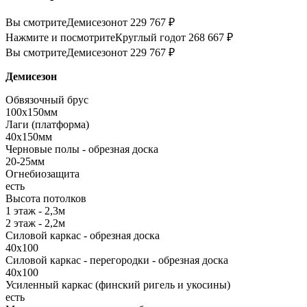
Вы смотрите
Демисезон
от 229 767 ₽
Нажмите и посмотрите
Круглый год
от 268 667 ₽
Вы смотрите
Демисезон
от 229 767 ₽
Демисезон
Обвязочный брус
100х150мм
Лаги (платформа)
40х150мм
Черновые полы - обрезная доска
20-25мм
Огнебиозащита
есть
Высота потолков
1 этаж - 2,3м
2 этаж - 2,2м
Силовой каркас - обрезная доска
40х100
Силовой каркас - перегородки - обрезная доска
40х100
Усиленный каркас (финский ригель и укосины)
есть