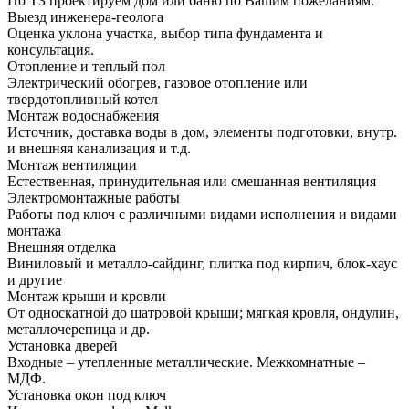
По ТЗ проектируем дом или баню по Вашим пожеланиям.
Выезд инженера-геолога
Оценка уклона участка, выбор типа фундамента и
консультация.
Отопление и теплый пол
Электрический обогрев, газовое отопление или
твердотопливный котел
Монтаж водоснабжения
Источник, доставка воды в дом, элементы подготовки, внутр.
и внешняя канализация и т.д.
Монтаж вентиляции
Естественная, принудительная или смешанная вентиляция
Электромонтажные работы
Работы под ключ с различными видами исполнения и видами
монтажа
Внешняя отделка
Виниловый и металло-сайдинг, плитка под кирпич, блок-хаус
и другие
Монтаж крыши и кровли
От односкатной до шатровой крыши; мягкая кровля, ондулин,
металлочерепица и др.
Установка дверей
Входные – утепленные металлические. Межкомнатные –
МДФ.
Установка окон под ключ