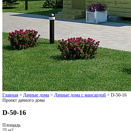
Главная
>
Дачные дома
>
Дачные дома с мансардой
>
D-50-16
Проект дачного дома
D-50-16
Площадь
75 м2