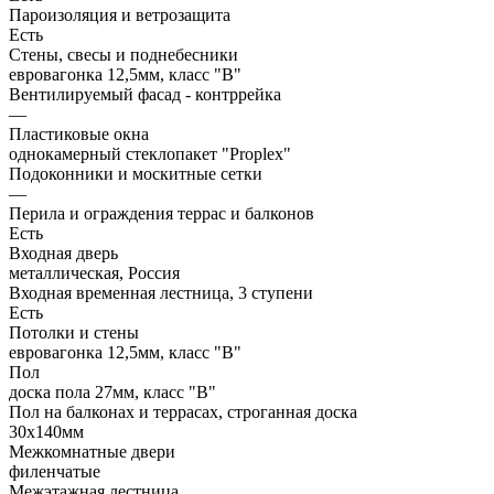
Пароизоляция и ветрозащита
Есть
Стены, свесы и поднебесники
евровагонка 12,5мм, класс "В"
Вентилируемый фасад - контррейка
—
Пластиковые окна
однокамерный стеклопакет "Proplex"
Подоконники и москитные сетки
—
Перила и ограждения террас и балконов
Есть
Входная дверь
металлическая, Россия
Входная временная лестница, 3 ступени
Есть
Потолки и стены
евровагонка 12,5мм, класс "В"
Пол
доска пола 27мм, класс "B"
Пол на балконах и террасах, строганная доска
30х140мм
Межкомнатные двери
филенчатые
Межэтажная лестница