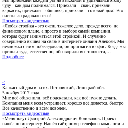
Мы приезжали каждый раз на выходной и удивлялись этому
чуду - как дом поднимался. Приехали – сваи, приехали –
каркасик, приехали – обшивка, приехали – готовый дом! Это
настолько радовало глаз!
Посмотреть видеоотзыв
«Любая стройка - это очень тяжелое дело, прежде всего, не
финансовом плане, а просто в выборе самой компании,
которая будет заниматься этой стройкой. И случайно
совершенно вышел на связь в интернете онлайн Алексей. Мы
немножко с ним побеседовали, он пригласил в офис. Когда мы
пришли туда, естественно, обговорили все тонкости,…
Подробнее
<
Каркасный дом в п.свх. Петровский, Липецкой обл.
5 ноября 2017 года
Мне всё объяснили, всё подсказали, как всё нужно делать.
Компания меня всем устраивает, хорошо всё делается, быстро.
Всё качественно и всем доволен.
Посмотреть видеоотзыв
«Меня зовут Дмитрий Александрович Коновалов. Проект
нашёл по интернету. Нашёл сайт, номер телефона компании и