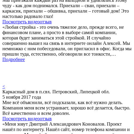
Мы приезжали каждый раз на выходной и удивлялись этому
чуду - как дом поднимался. Приехали – сваи, приехали –
каркасик, приехали – обшивка, приехали – готовый дом! Это
настолько радовало глаз!
Посмотреть видеоотзыв
«Любая стройка - это очень тяжелое дело, прежде всего, не
финансовом плане, а просто в выборе самой компании,
которая будет заниматься этой стройкой. И случайно
совершенно вышел на связь в интернете онлайн Алексей. Мы
немножко с ним побеседовали, он пригласил в офис. Когда мы
пришли туда, естественно, обговорили все тонкости,…
Подробнее
<
Каркасный дом в п.свх. Петровский, Липецкой обл.
5 ноября 2017 года
Мне всё объяснили, всё подсказали, как всё нужно делать.
Компания меня всем устраивает, хорошо всё делается, быстро.
Всё качественно и всем доволен.
Посмотреть видеоотзыв
«Меня зовут Дмитрий Александрович Коновалов. Проект
нашёл по интернету. Нашёл сайт, номер телефона компании и