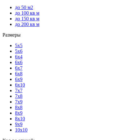
до 50 м2
до 100 кв м
до 150 кв м
до 200 кв м
Размеры
5x5
5x6
6x4
6x6
6x7
6x8
6x9
6x10
7x7
7x8
7x9
8x8
8x9
8x10
9x9
10x10