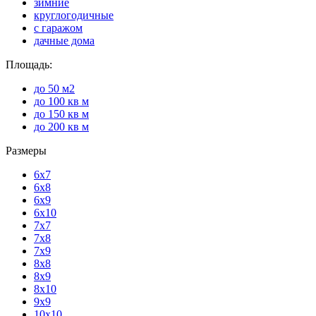
зимние
круглогодичные
с гаражом
дачные дома
Площадь:
до 50 м2
до 100 кв м
до 150 кв м
до 200 кв м
Размеры
6х7
6х8
6х9
6х10
7х7
7х8
7х9
8х8
8х9
8х10
9х9
10х10