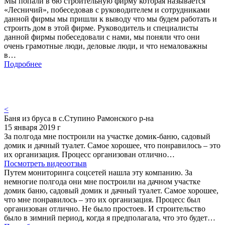
Мы попали в 6ю строительную фирму которая называется
«Лесничий», побеседовав с руководителем и сотрудниками
данной фирмы мы пришли к выводу что мы будем работать и
строить дом в этой фирме. Руководитель и специалисты
данной фирмы побеседовали с нами, мы поняли что они
очень грамотные люди, деловые люди, и что немаловажны
в…
Подробнее
<
Баня из бруса в с.Ступино Рамонского р-на
15 января 2019 г
За полгода мне построили на участке домик-баню, садовый
домик и дачный туалет. Самое хорошее, что понравилось – это
их организация. Процесс организован отлично…
Посмотреть видеоотзыв
Путем мониторинга соцсетей нашла эту компанию. За
немногие полгода они мне построили на дачном участке
домик баню, садовый домик и дачный туалет. Самое хорошее,
что мне понравилось – это их организация. Процесс был
организован отлично. Не было простоев. И строительство
было в зимний период, когда я предполагала, что это будет…