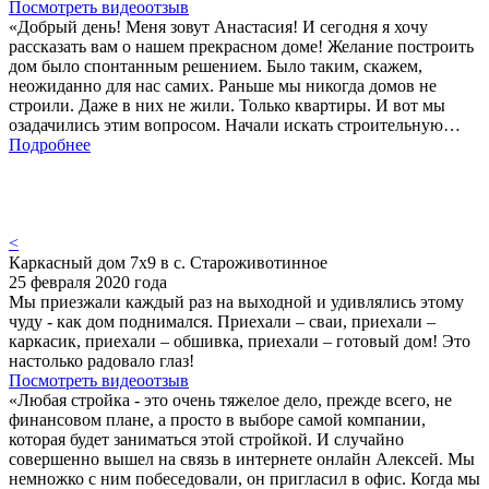
Посмотреть видеоотзыв
«Добрый день! Меня зовут Анастасия! И сегодня я хочу
рассказать вам о нашем прекрасном доме! Желание построить
дом было спонтанным решением. Было таким, скажем,
неожиданно для нас самих. Раньше мы никогда домов не
строили. Даже в них не жили. Только квартиры. И вот мы
озадачились этим вопросом. Начали искать строительную…
Подробнее
<
Каркасный дом 7х9 в с. Староживотинное
25 февраля 2020 года
Мы приезжали каждый раз на выходной и удивлялись этому
чуду - как дом поднимался. Приехали – сваи, приехали –
каркасик, приехали – обшивка, приехали – готовый дом! Это
настолько радовало глаз!
Посмотреть видеоотзыв
«Любая стройка - это очень тяжелое дело, прежде всего, не
финансовом плане, а просто в выборе самой компании,
которая будет заниматься этой стройкой. И случайно
совершенно вышел на связь в интернете онлайн Алексей. Мы
немножко с ним побеседовали, он пригласил в офис. Когда мы