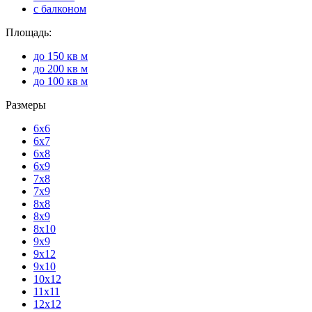
с балконом
Площадь:
до 150 кв м
до 200 кв м
до 100 кв м
Размеры
6x6
6x7
6x8
6x9
7x8
7x9
8x8
8x9
8x10
9x9
9x12
9x10
10х12
11х11
12х12