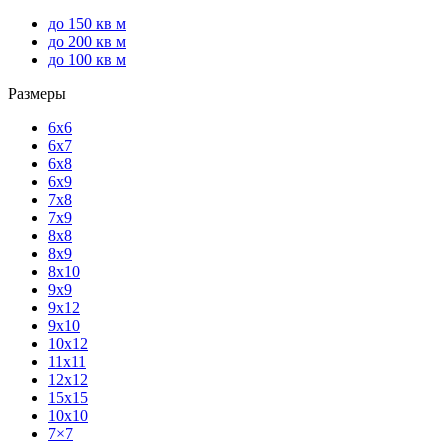
до 150 кв м
до 200 кв м
до 100 кв м
Размеры
6x6
6x7
6x8
6x9
7x8
7x9
8x8
8x9
8x10
9x9
9x12
9x10
10х12
11х11
12х12
15х15
10х10
7×7