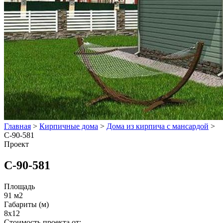
Главная
>
Кирпичные дома
>
Дома из кирпича с мансардой
>
С-90-581
Проект
С-90-581
Площадь
91 м2
Габариты (м)
8х12
Стоимость проекта от: