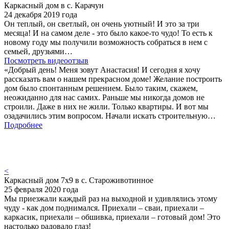
Каркасный дом в с. Карачун
24 декабря 2019 года
Он теплый, он светлый, он очень уютный! И это за три
месяца! И на самом деле - это было какое-то чудо! То есть к
новому году мы получили возможность собраться в нем с
семьей, друзьями…
Посмотреть видеоотзыв
«Добрый день! Меня зовут Анастасия! И сегодня я хочу
рассказать вам о нашем прекрасном доме! Желание построить
дом было спонтанным решением. Было таким, скажем,
неожиданно для нас самих. Раньше мы никогда домов не
строили. Даже в них не жили. Только квартиры. И вот мы
озадачились этим вопросом. Начали искать строительную…
Подробнее
<
Каркасный дом 7х9 в с. Староживотинное
25 февраля 2020 года
Мы приезжали каждый раз на выходной и удивлялись этому
чуду - как дом поднимался. Приехали – сваи, приехали –
каркасик, приехали – обшивка, приехали – готовый дом! Это
настолько радовало глаз!