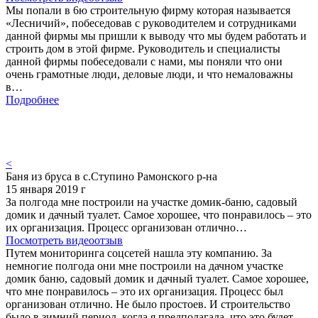
Мы попали в 6ю строительную фирму которая называется
«Лесничий», побеседовав с руководителем и сотрудниками
данной фирмы мы пришли к выводу что мы будем работать и
строить дом в этой фирме. Руководитель и специалисты
данной фирмы побеседовали с нами, мы поняли что они
очень грамотные люди, деловые люди, и что немаловажны
в…
Подробнее
<
Баня из бруса в с.Ступино Рамонского р-на
15 января 2019 г
За полгода мне построили на участке домик-баню, садовый
домик и дачный туалет. Самое хорошее, что понравилось – это
их организация. Процесс организован отлично…
Посмотреть видеоотзыв
Путем мониторинга соцсетей нашла эту компанию. За
немногие полгода они мне построили на дачном участке
домик баню, садовый домик и дачный туалет. Самое хорошее,
что мне понравилось – это их организация. Процесс был
организован отлично. Не было простоев. И строительство
было в зимний период, когда я предполагала, что это будет…