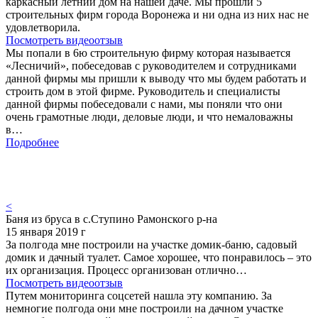
каркасный летний дом на нашей даче. Мы прошли 5
строительных фирм города Воронежа и ни одна из них нас не
удовлетворила.
Посмотреть видеоотзыв
Мы попали в 6ю строительную фирму которая называется
«Лесничий», побеседовав с руководителем и сотрудниками
данной фирмы мы пришли к выводу что мы будем работать и
строить дом в этой фирме. Руководитель и специалисты
данной фирмы побеседовали с нами, мы поняли что они
очень грамотные люди, деловые люди, и что немаловажны
в…
Подробнее
<
Баня из бруса в с.Ступино Рамонского р-на
15 января 2019 г
За полгода мне построили на участке домик-баню, садовый
домик и дачный туалет. Самое хорошее, что понравилось – это
их организация. Процесс организован отлично…
Посмотреть видеоотзыв
Путем мониторинга соцсетей нашла эту компанию. За
немногие полгода они мне построили на дачном участке