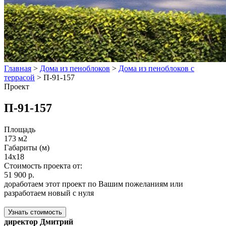
Главная
>
Дома из пеноблоков
>
Дома из пеноблоков с
террасой
>
П-91-157
Проект
П-91-157
Площадь
173 м2
Габариты (м)
14x18
Стоимость проекта от:
51 900 р.
доработаем этот проект по Вашим пожеланиям или
разработаем новый с нуля
Узнать стоимость
директор Дмитрий