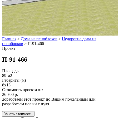
Главная
>
Дома из пеноблоков
>
Недорогие дома из
пеноблоков
>
П-91-466
Проект
П-91-466
Площадь
89 м2
Габариты (м)
8х13
Стоимость проекта от:
26 700 р.
доработаем этот проект по Вашим пожеланиям или
разработаем новый с нуля
Узнать стоимость