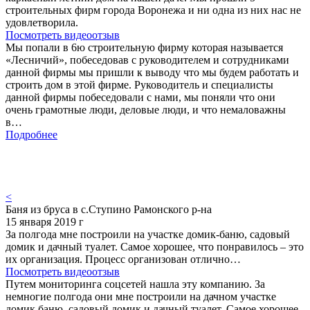
строительных фирм города Воронежа и ни одна из них нас не
удовлетворила.
Посмотреть видеоотзыв
Мы попали в 6ю строительную фирму которая называется
«Лесничий», побеседовав с руководителем и сотрудниками
данной фирмы мы пришли к выводу что мы будем работать и
строить дом в этой фирме. Руководитель и специалисты
данной фирмы побеседовали с нами, мы поняли что они
очень грамотные люди, деловые люди, и что немаловажны
в…
Подробнее
<
Баня из бруса в с.Ступино Рамонского р-на
15 января 2019 г
За полгода мне построили на участке домик-баню, садовый
домик и дачный туалет. Самое хорошее, что понравилось – это
их организация. Процесс организован отлично…
Посмотреть видеоотзыв
Путем мониторинга соцсетей нашла эту компанию. За
немногие полгода они мне построили на дачном участке
домик баню, садовый домик и дачный туалет. Самое хорошее,