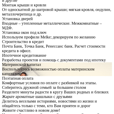
и другие
Монтаж крыши и кровли
От односкатной до шатровой крыши; мягкая кровля, ондулин,
металлочерепица и др.
Установка дверей
Входные – утепленные металлические. Межкомнатные –
МДФ.
Установка окон под ключ
Используем профили Melke; декорируем по желанию
Строительство в кредит
Почта Банк, Точка Банк, Ренессанс банк. Расчет стоимости
кредита в офисе.
Ипотечное кредитование
Разработка проектов и помощь с документами под ипотеку
Материнский капитал
Воспользуйтесь возможностью оплаты материнским
капиталом
Поэтапная оплата
Комфортные условия по оплате с разбивкой на этапы.
Соберитесь дружной семьей за большим столом
Разделите минуты радости в кругу Ваших родных и близких
Жарьте ароматные шашлыки с друзьями
Делитесь веселыми историями, новостями из жизни и
общайтесь только с теми, кто Вам приятен и дорог
Живите счастливо в новом доме!