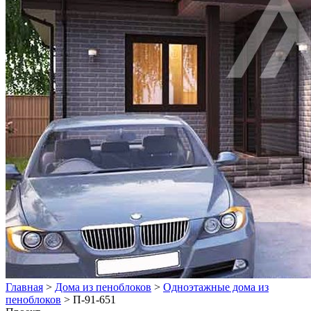
Главная
>
Дома из пеноблоков
>
Одноэтажные дома из
пеноблоков
>
П-91-651