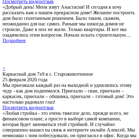
Посмотреть видеоотзыв
«Добрый день! Меня зовут Анастасия! И сегодня я хочу
рассказать вам о нашем прекрасном доме! Желание построить
дом было спонтанным решением. Было таким, скажем,
неожиданно для нас самих. Раньше мы никогда домов не
строили. Даже в них не жили. Только квартиры. И вот мы
озадачились этим вопросом. Начали искать строительную…
Подробнее
<
Каркасный дом 7х9 в с. Староживотинное
25 февраля 2020 года
Мы приезжали каждый раз на выходной и удивлялись этому
чуду - как дом поднимался. Приехали – сваи, приехали –
каркасик, приехали – обшивка, приехали – готовый дом! Это
настолько радовало глаз!
Посмотреть видеоотзыв
«Любая стройка - это очень тяжелое дело, прежде всего, не
финансовом плане, а просто в выборе самой компании,
которая будет заниматься этой стройкой. И случайно
совершенно вышел на связь в интернете онлайн Алексей. Мы
немножко с ним побеседовали, он пригласил в офис. Когда мы