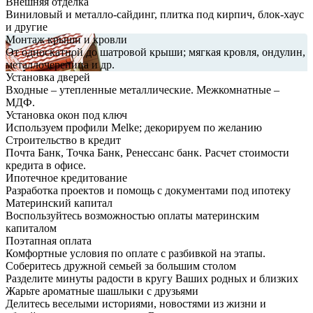
Внешняя отделка
Виниловый и металло-сайдинг, плитка под кирпич, блок-хаус
и другие
Монтаж крыши и кровли
От односкатной до шатровой крыши; мягкая кровля, ондулин,
металлочерепица и др.
Установка дверей
Входные – утепленные металлические. Межкомнатные –
МДФ.
Установка окон под ключ
Используем профили Melke; декорируем по желанию
Строительство в кредит
Почта Банк, Точка Банк, Ренессанс банк. Расчет стоимости
кредита в офисе.
Ипотечное кредитование
Разработка проектов и помощь с документами под ипотеку
Материнский капитал
Воспользуйтесь возможностью оплаты материнским
капиталом
Поэтапная оплата
Комфортные условия по оплате с разбивкой на этапы.
Соберитесь дружной семьей за большим столом
Разделите минуты радости в кругу Ваших родных и близких
Жарьте ароматные шашлыки с друзьями
Делитесь веселыми историями, новостями из жизни и