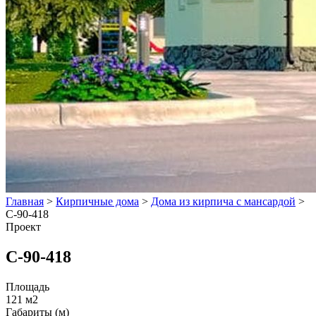
Главная
>
Кирпичные дома
>
Дома из кирпича с мансардой
>
С-90-418
Проект
С-90-418
Площадь
121 м2
Габариты (м)