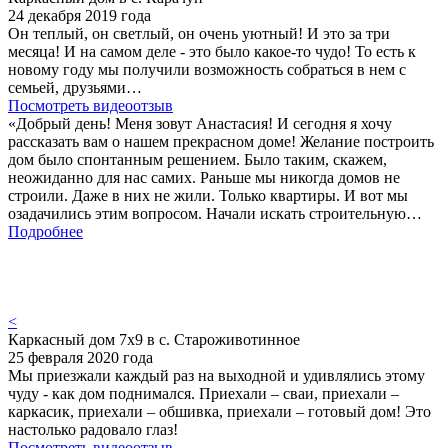
24 декабря 2019 года
Он теплый, он светлый, он очень уютный! И это за три
месяца! И на самом деле - это было какое-то чудо! То есть к
новому году мы получили возможность собраться в нем с
семьей, друзьями…
Посмотреть видеоотзыв
«Добрый день! Меня зовут Анастасия! И сегодня я хочу
рассказать вам о нашем прекрасном доме! Желание построить
дом было спонтанным решением. Было таким, скажем,
неожиданно для нас самих. Раньше мы никогда домов не
строили. Даже в них не жили. Только квартиры. И вот мы
озадачились этим вопросом. Начали искать строительную…
Подробнее
<
Каркасный дом 7х9 в с. Староживотинное
25 февраля 2020 года
Мы приезжали каждый раз на выходной и удивлялись этому
чуду - как дом поднимался. Приехали – сваи, приехали –
каркасик, приехали – обшивка, приехали – готовый дом! Это
настолько радовало глаз!
Посмотреть видеоотзыв