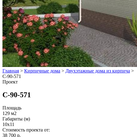
Главная
>
Кирпичные дома
>
Двухэтажные дома из кирпича
>
С-90-571
Проект
С-90-571
Площадь
129 м2
Габариты (м)
10х11
Стоимость проекта от:
38 700 р.