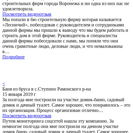
строительных фирм города Воронежа и ни одна из них нас не
удовлетворила.
Посмотреть видеоотзыв
Мы попали в 6ю строительную фирму которая называется
«Лесничий», побеседовав с руководителем и сотрудниками
данной фирмы мы пришли к выводу что мы будем работать и
строить дом в этой фирме. Руководитель и специалисты
данной фирмы побеседовали с нами, мы поняли что они
очень грамотные люди, деловые люди, и что немаловажны
в…
Подробнее
<
Баня из бруса в с.Ступино Рамонского р-на
15 января 2019 г
За полгода мне построили на участке домик-баню, садовый
домик и дачный туалет. Самое хорошее, что понравилось – это
их организация. Процесс организован отлично…
Посмотреть видеоотзыв
Путем мониторинга соцсетей нашла эту компанию. За
немногие полгода они мне построили на дачном участке
домик баню, садовый домик и дачный туалет. Самое хорошее,