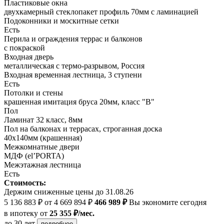
Пластиковые окна
двухкамерный стеклопакет профиль 70мм с ламинацией
Подоконники и москитные сетки
Есть
Перила и ограждения террас и балконов
с покраской
Входная дверь
металлическая с термо-разрывом, Россия
Входная временная лестница, 3 ступени
Есть
Потолки и стены
крашенная имитация бруса 20мм, класс "В"
Пол
Ламинат 32 класс, 8мм
Пол на балконах и террасах, строганная доска
40х140мм (крашенная)
Межкомнатные двери
МДФ (el’PORTA)
Межэтажная лестница
Есть
Стоимость:
Держим сниженные цены до 31.08.26
5 136 883 ₽
от 4 669 894 ₽
466 989 ₽
Вы экономите сегодня
в ипотеку
от
25 355 ₽/мес.
до 30 лет
подробнее