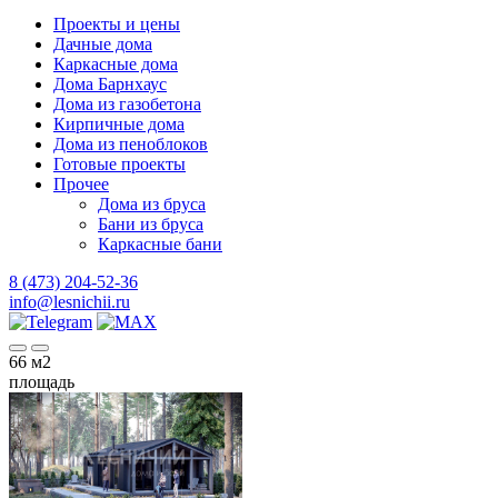
Проекты и цены
Дачные дома
Каркасные дома
Дома Барнхаус
Дома из газобетона
Кирпичные дома
Дома из пеноблоков
Готовые проекты
Прочее
Дома из бруса
Бани из бруса
Каркасные бани
8 (473) 204-52-36
info@lesnichii.ru
66
м2
площадь