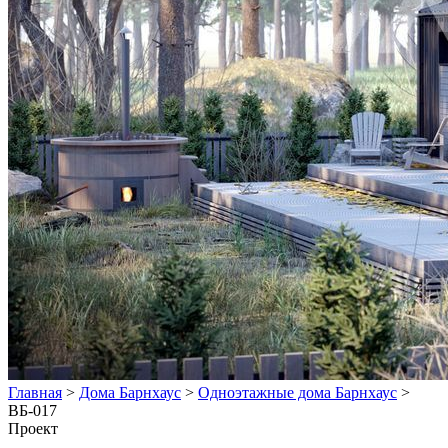
Главная
>
Дома Барнхаус
>
Одноэтажные дома Барнхаус
>
ВБ-017
Проект