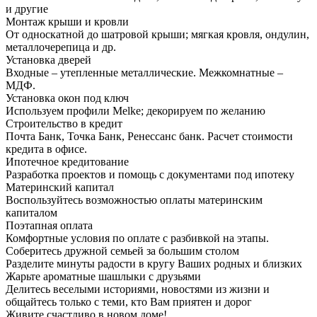
и другие
Монтаж крыши и кровли
От односкатной до шатровой крыши; мягкая кровля, ондулин,
металлочерепица и др.
Установка дверей
Входные – утепленные металлические. Межкомнатные –
МДФ.
Установка окон под ключ
Используем профили Melke; декорируем по желанию
Строительство в кредит
Почта Банк, Точка Банк, Ренессанс банк. Расчет стоимости
кредита в офисе.
Ипотечное кредитование
Разработка проектов и помощь с документами под ипотеку
Материнский капитал
Воспользуйтесь возможностью оплаты материнским
капиталом
Поэтапная оплата
Комфортные условия по оплате с разбивкой на этапы.
Соберитесь дружной семьей за большим столом
Разделите минуты радости в кругу Ваших родных и близких
Жарьте ароматные шашлыки с друзьями
Делитесь веселыми историями, новостями из жизни и
общайтесь только с теми, кто Вам приятен и дорог
Живите счастливо в новом доме!