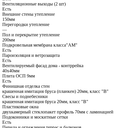
Вентиляционные выходы (2 шт)
Есть
Внешние стены утепление
150мм
Перегородки утепление
—
Пол и перекрытие утепление
200мм
Подкровельная мембрана класса"АМ"
Есть
Пароизоляция и ветрозащита
Есть
Вентилируемый фасад дома - контррейка
40х40мм
Плита ОСП 9мм
Есть
Финишная отделка стен
крашенная имитация бруса (планкен) 20мм, класс "В"
Свесы и поднебесники
крашенная имитация бруса 20мм, класс "В"
Пластиковые окна
двухкамерный стеклопакет профиль 70мм с ламинацией
Подоконники и москитные сетки
Есть
Перила и ограждения террас и балконов