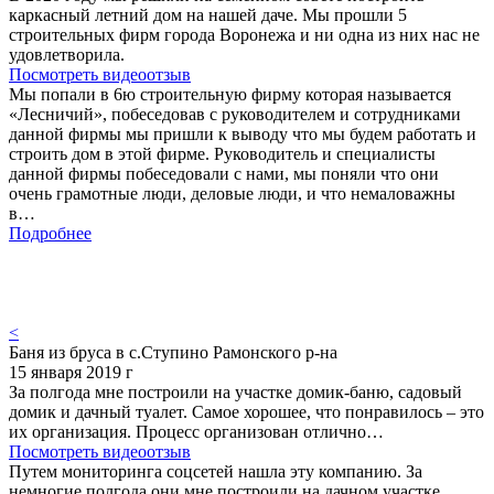
каркасный летний дом на нашей даче. Мы прошли 5
строительных фирм города Воронежа и ни одна из них нас не
удовлетворила.
Посмотреть видеоотзыв
Мы попали в 6ю строительную фирму которая называется
«Лесничий», побеседовав с руководителем и сотрудниками
данной фирмы мы пришли к выводу что мы будем работать и
строить дом в этой фирме. Руководитель и специалисты
данной фирмы побеседовали с нами, мы поняли что они
очень грамотные люди, деловые люди, и что немаловажны
в…
Подробнее
<
Баня из бруса в с.Ступино Рамонского р-на
15 января 2019 г
За полгода мне построили на участке домик-баню, садовый
домик и дачный туалет. Самое хорошее, что понравилось – это
их организация. Процесс организован отлично…
Посмотреть видеоотзыв
Путем мониторинга соцсетей нашла эту компанию. За
немногие полгода они мне построили на дачном участке