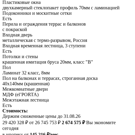
Пластиковые окна
двухкамерный стеклопакет профиль 70мм с ламинацией
Подоконники и москитные сетки
Есть
Перила и ограждения террас и балконов
с покраской
Входная дверь
металлическая с термо-разрывом, Россия
Входная временная лестница, 3 ступени
Есть
Потолки и стены
крашенная имитация бруса 20мм, класс "В"
Пол
Ламинат 32 класс, 8мм
Пол на балконах и террасах, строганная доска
40х140мм (крашенная)
Межкомнатные двери
МДФ (el’PORTA)
Межэтажная лестница
Есть
Стоимость:
Держим сниженные цены до 31.08.26
29 420 328 ₽
от 26 745 753 ₽
2 674 575 ₽
Вы экономите
сегодня
в ипотеку
от
145 216 ₽/мес.