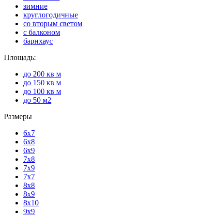
зимние
круглогодичные
со вторым светом
с балконом
барнхаус
Площадь:
до 200 кв м
до 150 кв м
до 100 кв м
до 50 м2
Размеры
6х7
6х8
6х9
7х8
7х9
7х7
8х8
8х9
8х10
9х9