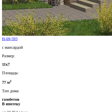
Н-69-593
с мансардой
Размер:
11х7
Площадь:
2
77 м
Тип дома:
газобетон
В ипотеку