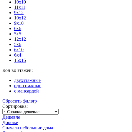
10х10
11х11
9х12
10х12
9х10
6х6
5х5
12х12
5х6
6х10
6х4
15х15
Кол-во этажей:
двухэтажные
одноэтажные
с мансардой
Сбросить фильтр
Сортировка:
Дешевле
Дороже
Сначала небольшие дома