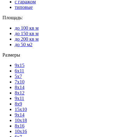
с гаражом
типовые
Площадь:
до 100 кв м
до 150 кв м
до 200 кв м
до 50 м2
Размеры
9х15
6х11
5х7
7х10
8х14
8х12
9х11
8х9
15х10
9х14
10х18
8х16
10х16
6х7