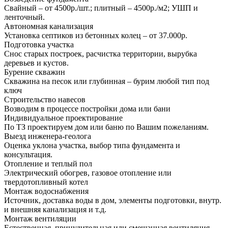
Свайный – от 4500р./шт.; плитный – 4500р./м2; УШП и
ленточный.
Автономная канализация
Установка септиков из бетонных колец – от 37.000р.
Подготовка участка
Снос старых построек, расчистка территории, вырубка
деревьев и кустов.
Бурение скважин
Скважина на песок или глубинная – бурим любой тип под
ключ
Строительство навесов
Возводим в процессе постройки дома или бани
Индивидуальное проектирование
По ТЗ проектируем дом или баню по Вашим пожеланиям.
Выезд инженера-геолога
Оценка уклона участка, выбор типа фундамента и
консультация.
Отопление и теплый пол
Электрический обогрев, газовое отопление или
твердотопливный котел
Монтаж водоснабжения
Источник, доставка воды в дом, элементы подготовки, внутр.
и внешняя канализация и т.д.
Монтаж вентиляции
Естественная, принудительная или смешанная вентиляция