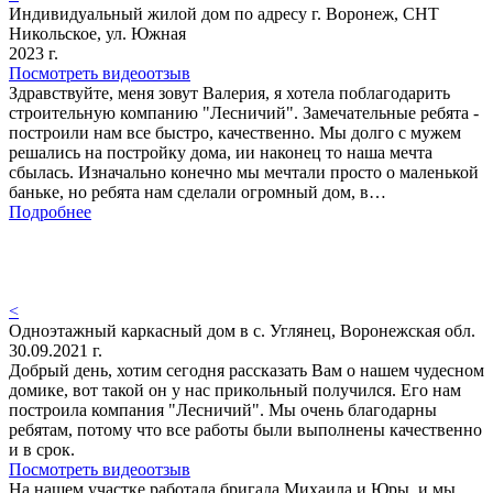
Индивидуальный жилой дом по адресу г. Воронеж, СНТ
Никольское, ул. Южная
2023 г.
Посмотреть видеоотзыв
Здравствуйте, меня зовут Валерия, я хотела поблагодарить
строительную компанию "Лесничий". Замечательные ребята -
построили нам все быстро, качественно. Мы долго с мужем
решались на постройку дома, ии наконец то наша мечта
сбылась. Изначально конечно мы мечтали просто о маленькой
баньке, но ребята нам сделали огромный дом, в…
Подробнее
<
Одноэтажный каркасный дом в с. Углянец, Воронежская обл.
30.09.2021 г.
Добрый день, хотим сегодня рассказать Вам о нашем чудесном
домике, вот такой он у нас прикольный получился. Его нам
построила компания "Лесничий". Мы очень благодарны
ребятам, потому что все работы были выполнены качественно
и в срок.
Посмотреть видеоотзыв
На нашем участке работала бригада Михаила и Юры, и мы