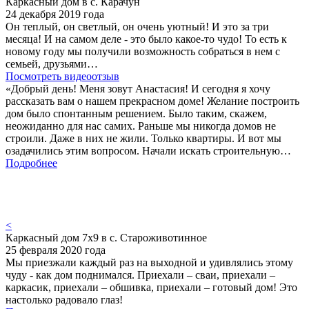
Каркасный дом в с. Карачун
24 декабря 2019 года
Он теплый, он светлый, он очень уютный! И это за три
месяца! И на самом деле - это было какое-то чудо! То есть к
новому году мы получили возможность собраться в нем с
семьей, друзьями…
Посмотреть видеоотзыв
«Добрый день! Меня зовут Анастасия! И сегодня я хочу
рассказать вам о нашем прекрасном доме! Желание построить
дом было спонтанным решением. Было таким, скажем,
неожиданно для нас самих. Раньше мы никогда домов не
строили. Даже в них не жили. Только квартиры. И вот мы
озадачились этим вопросом. Начали искать строительную…
Подробнее
<
Каркасный дом 7х9 в с. Староживотинное
25 февраля 2020 года
Мы приезжали каждый раз на выходной и удивлялись этому
чуду - как дом поднимался. Приехали – сваи, приехали –
каркасик, приехали – обшивка, приехали – готовый дом! Это
настолько радовало глаз!