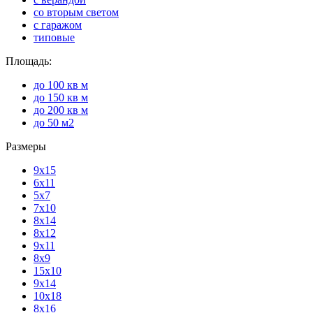
со вторым светом
с гаражом
типовые
Площадь:
до 100 кв м
до 150 кв м
до 200 кв м
до 50 м2
Размеры
9х15
6х11
5х7
7х10
8х14
8х12
9х11
8х9
15х10
9х14
10х18
8х16